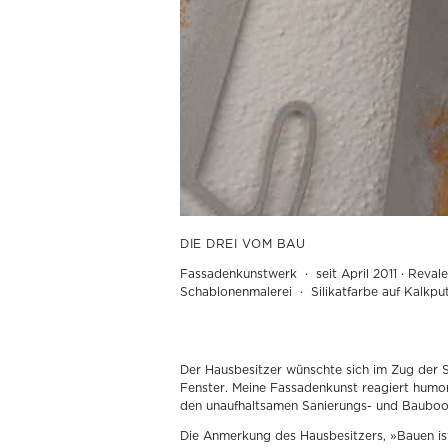
DIE DREI VOM BAU
Dana Widawski · Die Drei vom Bau · Fassaden
Fassadenkunstwerk · seit April 2011 · Revaler
Schablonenmalerei · Silikatfarbe auf Kalkpu
Der Hausbesitzer wünschte sich im Zug der S
Fenster. Meine Fassadenkunst reagiert humorv
den unaufhaltsamen Sanierungs- und Bauboo
Die Anmerkung des Hausbesitzers, »Bauen ist 